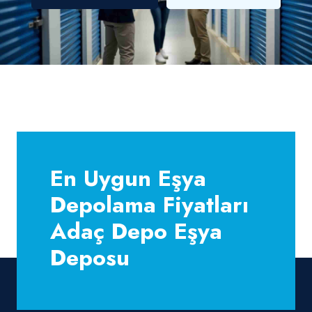
En Uygun Eşya
Depolama Fiyatları
Adaç Depo Eşya
Deposu