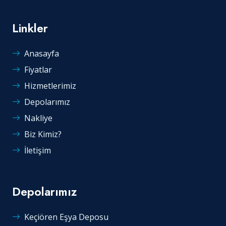
Linkler
Anasayfa
Fiyatlar
Hizmetlerimiz
Depolarımız
Nakliye
Biz Kimiz?
İletişim
Depolarımız
Keçiören Eşya Deposu