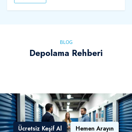
BLOG
Depolama Rehberi
Ücretsiz Keşif Al
Hemen Arayın