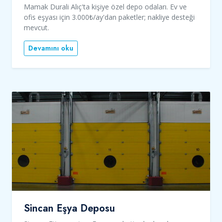
Mamak Durali Alıç'ta kişiye özel depo odaları. Ev ve
ofis eşyası için 3.000₺/ay'dan paketler; nakliye desteği
mevcut.
Devamını oku
Sincan Eşya Deposu