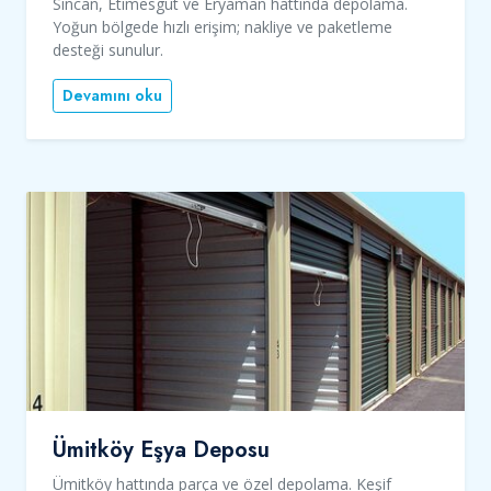
Sincan, Etimesgut ve Eryaman hattında depolama.
Yoğun bölgede hızlı erişim; nakliye ve paketleme
desteği sunulur.
Devamını oku
Ümitköy Eşya Deposu
Ümitköy hattında parça ve özel depolama. Keşif