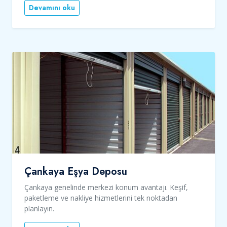
Devamını oku
Çankaya Eşya Deposu
Çankaya genelinde merkezi konum avantajı. Keşif,
paketleme ve nakliye hizmetlerini tek noktadan
planlayın.