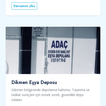
Devamını oku
Dikmen Eşya Deposu
Dikmen bölgesinde depolama hattımız. Taşınma ve
tadilat süreçleri için esnek süreli, güvenlikli depo
odaları.