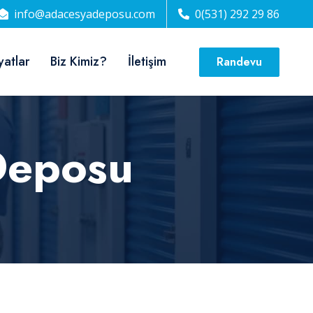
info@adacesyadeposu.com
0(531) 292 29 86
yatlar
Biz Kimiz?
İletişim
Randevu
Deposu