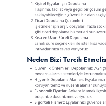
Kişisel Eşyalar için Depolama
Taşınma, tadilat veya geçici bir çözüm ge
saklayabileceğiniz güvenli bir alan sağlı
Ticari Depolama Çözümleri
İşletmeler için arşiv dosyaları, fazla sto
gibi ticari depolama hizmetleri sunuyoru
Kısa ve Uzun Süreli Depolama
Esnek süre seçenekleri ile ister kısa vad
ihtiyaçlarınıza cevap veriyoruz.
Neden Bizi Tercih Etmelis
Güvenlik Önlemleri
: Depolarımız 7/24 g
modern alarm sistemleriyle korunmaktad
Hijyenik Depolama Alanları
: Eşyalarınız
koruyan temiz ve düzenli alanlar sunuyo
Ekonomik Fiyatlar
: Ankara Mamak ilçesi
bütçenize dost hizmet veriyoruz.
Sigortalı Hizmet
: Eşyalarınızı güvence a