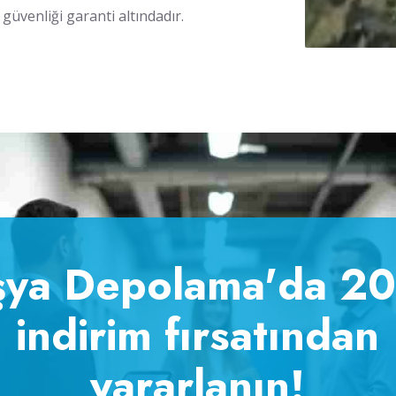
 güvenliği garanti altındadır.
şya Depolama'da 2
indirim fırsatından
yararlanın!