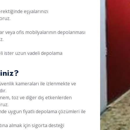
rektiğinde eşyalarınızı
yoruz.
klar veya ofis mobilyalarının depolanması
z.
eli ister uzun vadeli depolama
iniz?
üvenlik kameraları ile izlenmekte ve
ır.
ı nem, toz ve diğer dış etkenlerden
ruz.
nde uygun fiyatlı depolama çözümleri ile
ltına almak için sigorta desteği