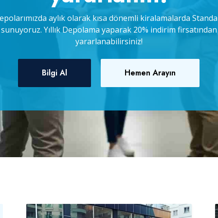
epolarımızda aylık olarak kısa dönemli kiralamalarda Standar
sunuyoruz. Yıllık Depolama yaparak 20% indirim firsatından
yararlanabilirsiniz!
Bilgi Al
Hemen Arayın