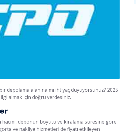
in bir depolama alanına mı ihtiyaç duyuyorsunuz? 2025
ilgi almak için doğru yerdesiniz.
ler
ın hacmi, deponun boyutu ve kiralama süresine göre
gorta ve nakliye hizmetleri de fiyatı etkileyen