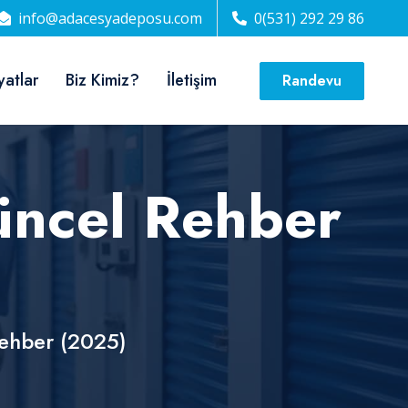
info@adacesyadeposu.com
0(531) 292 29 86
yatlar
Biz Kimiz?
İletişim
Randevu
üncel Rehber
Rehber (2025)