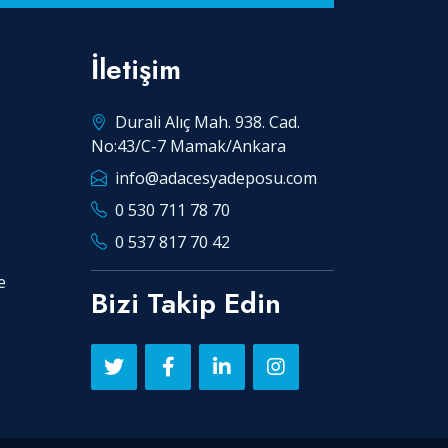
İletişim
Durali Alıç Mah. 938. Cad.
No:43/C-7 Mamak/Ankara
info@adacesyadeposu.com
0 530 711 78 70
0 537 817 70 42
e
Bizi Takip Edin